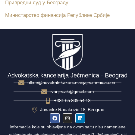
Привредни суд у Београду
Министарство финансија Републике Србије
Advokatska kancelarija Ječmenica - Beograd
office@advokatskakancelarijajecmenica.com
ivanjecak@gmail.com
+381 65 809 54 13
Jovanke Radaković 18, Beograd
Informacije koje su objavljene na ovom sajtu nisu namenjene
reklamiranju advokatske kancelarije „Ivana R. Ječmenice“, niti