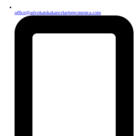
office@advokatskakancelarijajecmenica.com