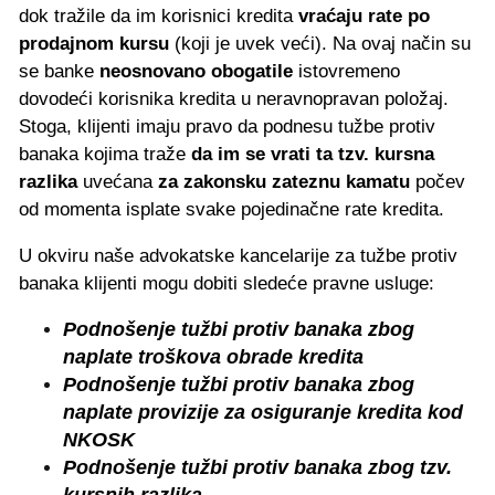
dok tražile da im korisnici kredita
vraćaju rate po
prodajnom kursu
(koji je uvek veći). Na ovaj način su
se banke
neosnovano obogatile
istovremeno
dovodeći korisnika kredita u neravnopravan položaj.
Stoga, klijenti imaju pravo da podnesu tužbe protiv
banaka kojima traže
da im se vrati ta tzv. kursna
razlika
uvećana
za zakonsku zateznu kamatu
počev
od momenta isplate svake pojedinačne rate kredita.
U okviru naše advokatske kancelarije za tužbe protiv
banaka klijenti mogu dobiti sledeće pravne usluge:
Podnošenje tužbi protiv banaka zbog
naplate troškova obrade kredita
Podnošenje tužbi protiv banaka zbog
naplate provizije za osiguranje kredita kod
NKOSK
Podnošenje tužbi protiv banaka zbog tzv.