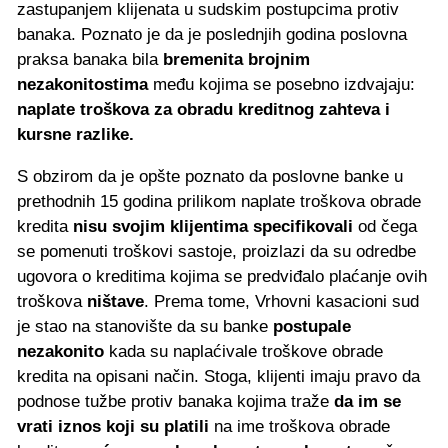
zastupanjem klijenata u sudskim postupcima protiv
banaka. Poznato je da je poslednjih godina poslovna
praksa banaka bila
bremenita brojnim
nezakonitostima
među kojima se posebno izdvajaju:
naplate troškova za obradu kreditnog zahteva i
kursne razlike.
S obzirom da je opšte poznato da poslovne banke u
prethodnih 15 godina prilikom naplate troškova obrade
kredita
nisu svojim klijentima specifikovali
od čega
se pomenuti troškovi sastoje, proizlazi da su odredbe
ugovora o kreditima kojima se predviđalo plaćanje ovih
troškova
ništave
. Prema tome, Vrhovni kasacioni sud
je stao na stanovište da su banke
postupale
nezakonito
kada su naplaćivale troškove obrade
kredita na opisani način. Stoga, klijenti imaju pravo da
podnose tužbe protiv banaka kojima traže
da im se
vrati iznos koji su platili
na ime troškova obrade