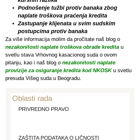
kursnih razlika
Podnošenje tužbi protiv banaka zbog
naplate troškova praćenja kredita
Zastupanje klijenata u svim sudskim
postupcima protiv banaka
Za više informacija molim da pročitate naš blog o
nezakonitosti naplate troškova obrade kredita
u
svetlu stava Vrhovnog kasacionog suda o ovom
pitanju, kao i naš blog o
nezakonitosti naplate
provizije za osiguranje kredita kod NKOSK
u svetlu
presuda Višeg suda u Beogradu.
Oblasti rada
PRIVREDNO PRAVO
TUŽBE PROTIV BANAKA
ZAŠTITA PODATAKA O LIČNOSTI