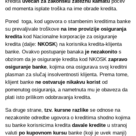
kredita
uvećan za zakonsku zateznu kamatu
počev
od momenta isplate troška na ime obrade kredita.
Pored toga, kod ugovora o stambenim kreditima banke
su prevaljivale troškove
na ime provizije osiguranja
kredita
kod Nacionalne korporacije za osiguranje
kredita (dalje:
NKOSK
) na korisnika kredita-klijenta
banke. Ovakvo postupanje banaka
je nezakonito
s
obzirom da je osiguranje kredita kod NKOSK
zapravo
osiguranje banke
, kojima ona osigurava svoj kreditni
plasman za slučaj insolventnosti klijenta. Prema tome,
klijent banke
ne ostvaruje nikakvu korist
od
pomenutog osiguranja, a nametnuta mu je obaveza da
plati isto prilikom odobravanja kredita.
Sa druge strane,
tzv. kursne razlike
se odnose na
nezakonite odredbe ugovora o kreditima shodno kojima
su banke korisnicima kredita
davale kredite
u stranoj
valuti
po kupovnom kursu
banke (koji je uvek manji)