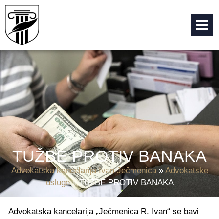
TUŽBE PROTIV BANAKA
Advokatska kancelarija Ivan Ječmenica
»
Advokatske
usluge
»
TUŽBE PROTIV BANAKA
Advokatska kancelarija „Ječmenica R. Ivan“ se bavi