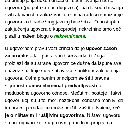
od prikupljanja dokumentacije i sačinjavanja nacrta
ugovora (po potrebi i predugovora), pa do koordinisanja
svih aktivnosti i zakazivanja termina radi solemnizacije
ugovora kod nadležnog javnog beležnika. O postupku
zaključenja ugovora o kupoprodaji nekretnine smo već
pisali u našem blogu o
nekretninama
.
U ugovornom pravu važi princip da je
ugovor zakon
za stranke
– lat. pacta sund servanda, iz čega
proizlazi da su strane ugovornice dužne da ispune sve
obaveze na koje su se obavezale prilikom zaključenja
ugovora. Ovim pravnim principom se štiti pravna
sigurnost i
unosi elemenat predvidljivosti
u
međusobne ugovorne odnose. Međutim, postoje i takvi
ugovori koji su u toj meri nezakoniti odnosno manjivi da
im pravni poredak ne može pružiti zaštitu. Naime,
reč
je o ništavim i rušljivim ugovorima
. Ništavi ugovoru
su oni ugovori koji su protivni prinudnim propisima,