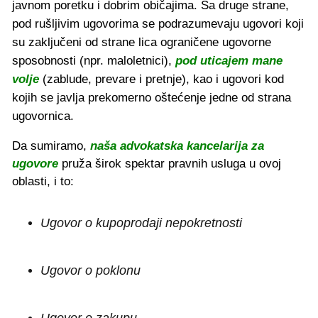
javnom poretku i dobrim običajima. Sa druge strane,
pod rušljivim ugovorima se podrazumevaju ugovori koji
su zaključeni od strane lica ograničene ugovorne
sposobnosti (npr. maloletnici),
pod uticajem mane
volje
(zablude, prevare i pretnje), kao i ugovori kod
kojih se javlja prekomerno oštećenje jedne od strana
ugovornica.
Da sumiramo,
naša advokatska kancelarija za
ugovore
pruža širok spektar pravnih usluga u ovoj
oblasti, i to:
Ugovor o kupoprodaji nepokretnosti
Ugovor o poklonu