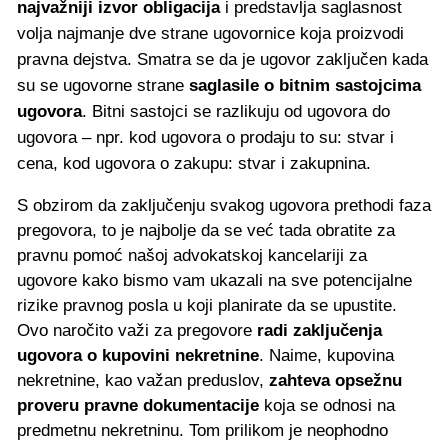
najvažniji izvor obligacija
i predstavlja saglasnost
volja najmanje dve strane ugovornice koja proizvodi
pravna dejstva. Smatra se da je ugovor zaključen kada
su se ugovorne strane
saglasile o bitnim sastojcima
ugovora
. Bitni sastojci se razlikuju od ugovora do
ugovora – npr. kod ugovora o prodaju to su: stvar i
cena, kod ugovora o zakupu: stvar i zakupnina.
S obzirom da zaključenju svakog ugovora prethodi faza
pregovora, to je najbolje da se već tada obratite za
pravnu pomoć našoj advokatskoj kancelariji za
ugovore kako bismo vam ukazali na sve potencijalne
rizike pravnog posla u koji planirate da se upustite.
Ovo naročito važi za pregovore
radi zaključenja
ugovora o kupovini nekretnine
. Naime, kupovina
nekretnine, kao važan preduslov,
zahteva opsežnu
proveru pravne dokumentacije
koja se odnosi na
predmetnu nekretninu. Tom prilikom je neophodno