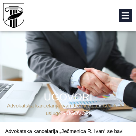
UGOVORI
Advokatska kancelarija Ivan Ječmenica
»
Advokatske
usluge
»
UGOVORI
Advokatska kancelarija „Ječmenica R. Ivan“ se bavi