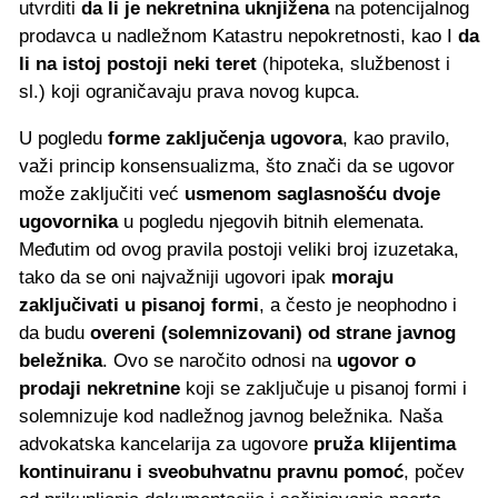
utvrditi
da li je nekretnina uknjižena
na potencijalnog
prodavca u nadležnom Katastru nepokretnosti, kao I
da
li na istoj postoji neki teret
(hipoteka, službenost i
sl.) koji ograničavaju prava novog kupca.
U pogledu
forme zaključenja ugovora
, kao pravilo,
važi princip konsensualizma, što znači da se ugovor
može zaključiti već
usmenom saglasnošću dvoje
ugovornika
u pogledu njegovih bitnih elemenata.
Međutim od ovog pravila postoji veliki broj izuzetaka,
tako da se oni najvažniji ugovori ipak
moraju
zaključivati u pisanoj formi
, a često je neophodno i
da budu
overeni (solemnizovani) od strane javnog
beležnika
. Ovo se naročito odnosi na
ugovor o
prodaji nekretnine
koji se zaključuje u pisanoj formi i
solemnizuje kod nadležnog javnog beležnika. Naša
advokatska kancelarija za ugovore
pruža klijentima
kontinuiranu i sveobuhvatnu pravnu pomoć
, počev