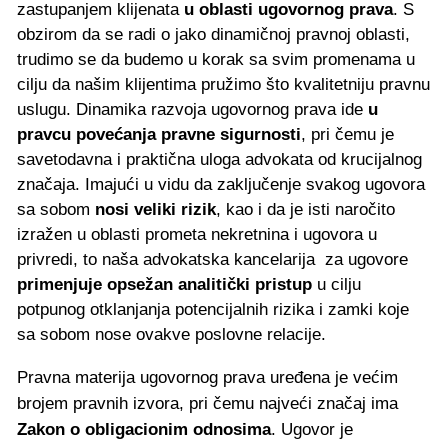
zastupanjem klijenata
u oblasti ugovornog prava
. S
obzirom da se radi o jako dinamičnoj pravnoj oblasti,
trudimo se da budemo u korak sa svim promenama u
cilju da našim klijentima pružimo što kvalitetniju pravnu
uslugu. Dinamika razvoja ugovornog prava ide
u
pravcu povećanja pravne sigurnosti
, pri čemu je
savetodavna i praktična uloga advokata od krucijalnog
značaja. Imajući u vidu da zaključenje svakog ugovora
sa sobom
nosi veliki rizik
, kao i da je isti naročito
izražen u oblasti prometa nekretnina i ugovora u
privredi, to naša advokatska kancelarija za ugovore
primenjuje opsežan analitički pristup
u cilju
potpunog otklanjanja potencijalnih rizika i zamki koje
sa sobom nose ovakve poslovne relacije.
Pravna materija ugovornog prava uređena je većim
brojem pravnih izvora, pri čemu najveći značaj ima
Zakon o obligacionim odnosima
. Ugovor je