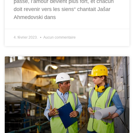
passe, l’amour devient plus fort, et chacun
doit revenir vers les siens“ chantait Jašar
Ahmedovski dans
4. février 2023.
Aucun commentaire