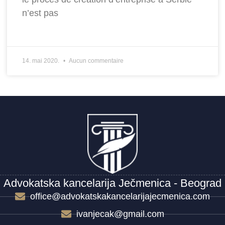
n’est pas
14. mai 2020.
Aucun commentaire
Advokatska kancelarija Ječmenica - Beograd
office@advokatskakancelarijajecmenica.com
ivanjecak@gmail.com