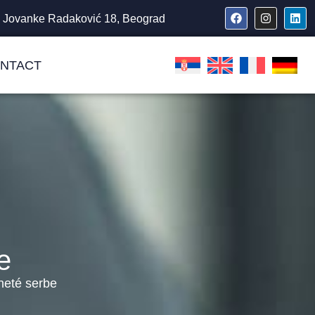
Jovanke Radaković 18, Beograd
NTACT
e
nneté serbe