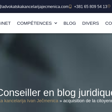
e@advokatskakancelarijajecmenica.com
+381 65 809 54 13
INET
COMPÉTENCES
BLOG
DIVERS
CO
Conseiller en blog juridiqu
a kancelarija Ivan Ječmenica
»
acquisition de la citoye