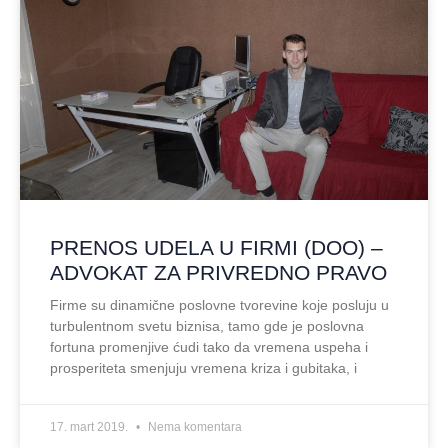
PRENOS UDELA U FIRMI (DOO) –
ADVOKAT ZA PRIVREDNO PRAVO
Firme su dinamične poslovne tvorevine koje posluju u
turbulentnom svetu biznisa, tamo gde je poslovna
fortuna promenjive ćudi tako da vremena uspeha i
prosperiteta smenjuju vremena kriza i gubitaka, i
17. mart 2019.
Nema komentara