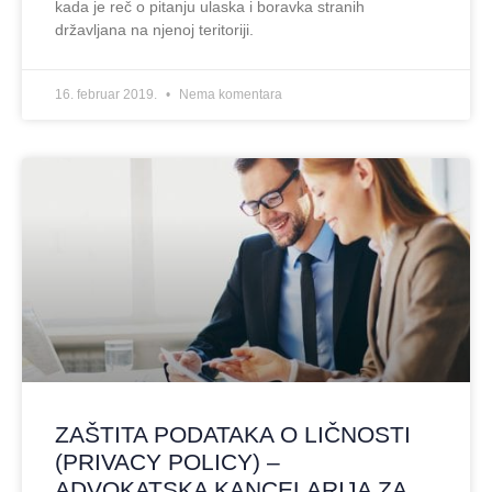
kada je reč o pitanju ulaska i boravka stranih
državljana na njenoj teritoriji.
16. februar 2019.
Nema komentara
ZAŠTITA PODATAKA O LIČNOSTI
(PRIVACY POLICY) –
ADVOKATSKA KANCELARIJA ZA