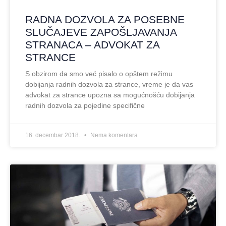
RADNA DOZVOLA ZA POSEBNE
SLUČAJEVE ZAPOŠLJAVANJA
STRANACA – ADVOKAT ZA
STRANCE
S obzirom da smo već pisalo o opštem režimu
dobijanja radnih dozvola za strance, vreme je da vas
advokat za strance upozna sa mogućnošću dobijanja
radnih dozvola za pojedine specifične
16. decembar 2018.
Nema komentara