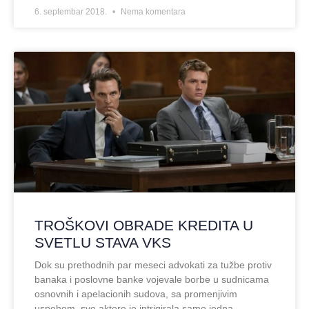
6. septembar 2018.
Nema komentara
TROŠKOVI OBRADE KREDITA U
SVETLU STAVA VKS
Dok su prethodnih par meseci advokati za tužbe protiv
banaka i poslovne banke vojevale borbe u sudnicama
osnovnih i apelacionih sudova, sa promenjivim
uspehom, sve aktere je intrigirala samo jedna