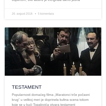
26. avgust 2018.
5 komentara
TESTAMENT
Popularnosti domaćeg filma „Maratonci trče počasni
krug“ u velikoj meri je doprinela kultna scena tokom
koje se u kući Topalovića otvara testament