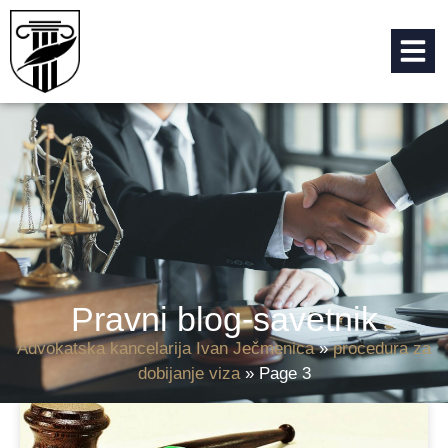
Pravni blog-savetnik
Advokatska kancelarija Ivan Ječmenica
»
procedura za
dobijanje viza
»
Page 3