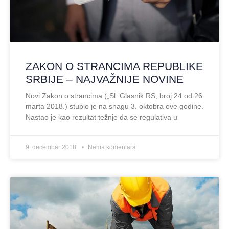
ZAKON O STRANCIMA REPUBLIKE
SRBIJE – NAJVAŽNIJE NOVINE
Novi Zakon o strancima („Sl. Glasnik RS, broj 24 od 26
marta 2018.) stupio je na snagu 3. oktobra ove godine.
Nastao je kao rezultat težnje da se regulativa u
9. decembar 2018.
Nema komentara