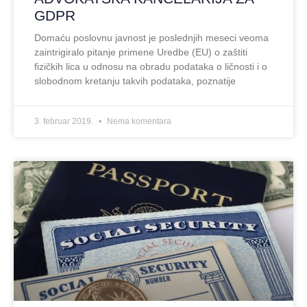
GDPR
Domaću poslovnu javnost je poslednjih meseci veoma
zaintrigiralo pitanje primene Uredbe (EU) o zaštiti
fizičkih lica u odnosu na obradu podataka o ličnosti i o
slobodnom kretanju takvih podataka, poznatije
3. februar 2019.
Nema komentara