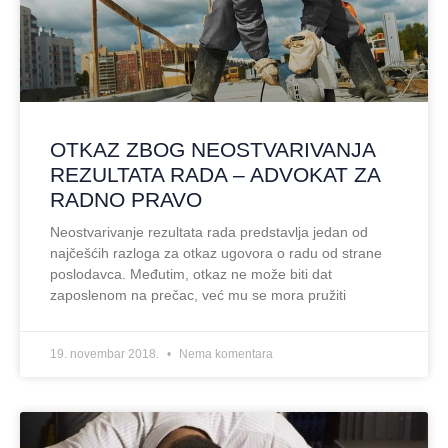
OTKAZ ZBOG NEOSTVARIVANJA
REZULTATA RADA – ADVOKAT ZA
RADNO PRAVO
Neostvarivanje rezultata rada predstavlja jedan od
najčešćih razloga za otkaz ugovora o radu od strane
poslodavca. Međutim, otkaz ne može biti dat
zaposlenom na prečac, već mu se mora pružiti
19. novembar 2018.
Nema komentara