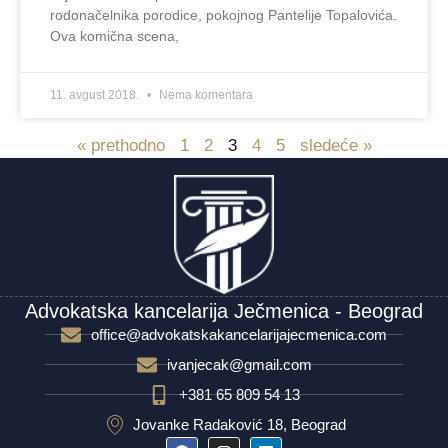
rodonačelnika porodice, pokojnog Pantelije Topalovića.
Ova komična scena,
11. avgust 2018.
Nema komentara
« prethodno
1
2
3
4
5
sledeće »
Advokatska kancelarija Ječmenica - Beograd
office@advokatskakancelarijajecmenica.com
ivanjecak@gmail.com
+381 65 809 54 13
Jovanke Radaković 18, Beograd