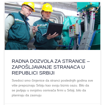
RADNA DOZVOLA ZA STRANCE –
ZAPOŠLJAVANJE STRANACA U
REPUBLICI SRBIJI
Svedoci smo činjenice da stranci poslednjih godina sve
više prepoznaju Srbiju kao svoju biznis oazu. Bilo da
se javljaju u svojstvu osnivača firmi u Srbiji, bilo da
planiraju da zasnuju