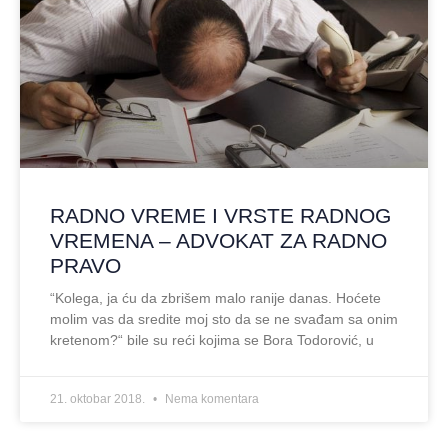
RADNO VREME I VRSTE RADNOG
VREMENA – ADVOKAT ZA RADNO
PRAVO
“Kolega, ja ću da zbrišem malo ranije danas. Hoćete
molim vas da sredite moj sto da se ne svađam sa onim
kretenom?“ bile su reći kojima se Bora Todorović, u
21. oktobar 2018.
Nema komentara