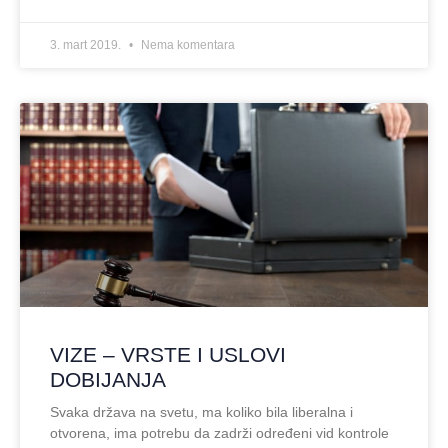
3. mart 2019.
Nema komentara
VIZE – VRSTE I USLOVI
DOBIJANJA
Svaka država na svetu, ma koliko bila liberalna i
otvorena, ima potrebu da zadrži određeni vid kontrole