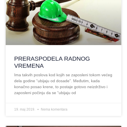
PRERASPODELA RADNOG
VREMENA
Ima takvih poslova kod kojih se zaposleni tokom većeg
dela godine “ubijaju od dosade”. Međutim, kada
konačno posao krene, to postaje gotovo neizdrživo i
zaposleni počinju da se “ubijaju od
19. maj 2019.
Nema komentara