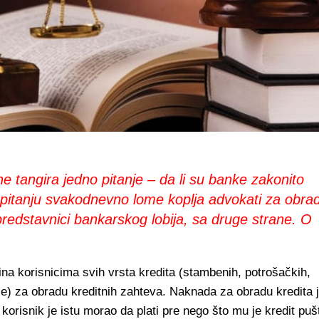
 tangira jedno pitanje – da li su banke zakonito
pitanju svakodnevno lome koplja advokati za obra
 predstavnici bankarskog lobija, sa druge strane. O
ina korisnicima svih vrsta kredita (stambenih, potrošačkih,
ije) za obradu kreditnih zahteva. Naknada za obradu kredita 
korisnik je istu morao da plati pre nego što mu je kredit puš