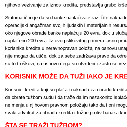
njihovo vezivanje za iznos kredita, predstavlja grubo krše
Siptomatično je da su banke naplaćivale različite naknade,
operacijski angažman svojih ljudskih i materijalnih resurs
oko njegove obrade banke naplaćuju 20 evra, dok u slučaj
naplaćeno 200 evra. Iz ovog slikovitog primera jasno proi
korisnika kredita u neravnopravan položaj na osnovu una
nije mogao da utiče, dok za sebe zadržava pravo da odre
su to troškovi, na osnovu čega su utvrđeni i zašto se vez
KORISNIK MOŽE DA TUŽI IAKO JE KR
Korisnici kredita koji su plaćali naknadu za obradu kredita
da obrate tužbom sudu i da traže da im nezakonito isplać
ne menja u njihovom pravnom položaju tako da i oni mogu
svaki advokat za obradu kredita i tužbe protiv banaka k
ŠTA SE TRAŽI TUŽBOM?