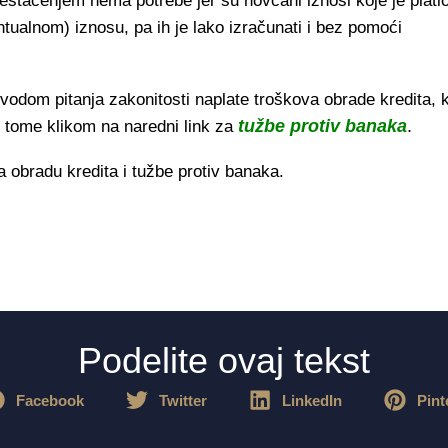
štačenjem nema potrebe jer su novčani iznosi koje je plati
tualnom) iznosu, pa ih je lako izračunati i bez pomoći
odom pitanja zakonitosti naplate troškova obrade kredita, 
tužbe protiv banaka
.
o tome klikom na naredni link za
a obradu kredita i tužbe protiv banaka.
Podelite ovaj tekst
Facebook
Twitter
LinkedIn
Pint