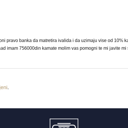
 oni pravo banka da matretira ivalida i da uzimaju vise od 10%
sad imam 756000din kamate molim vas pomogni te mi javite mi
ljeni
.