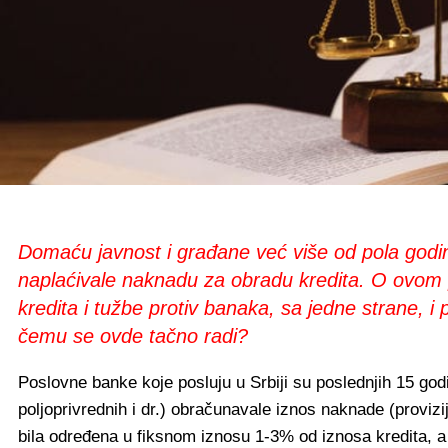
Domaću javnost i građane već više od pola godine
naplaćivale naknadu za obradu kredita. O ovom 
kredita i tužbe protiv banaka, sa jedne strane, i
čemu se ovde tačno radi?
Poslovne banke koje posluju u Srbiji su poslednjih 15 god
poljoprivrednih i dr.) obračunavale iznos naknade (proviz
bila određena u fiksnom iznosu 1-3% od iznosa kredita, a 