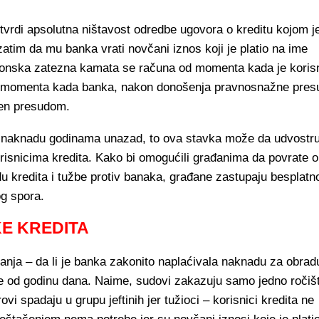
tvrdi apsolutna ništavost odredbe ugovora o kreditu kojom j
tim da mu banka vrati novčani iznos koji je platio na ime
onska zatezna kamata se računa od momenta kada je koris
do momenta kada banka, nakon donošenja pravnosnažne pres
đen presudom.
 ovu naknadu godinama unazad, to ova stavka može da udvostru
korisnicima kredita. Kako bi omogućili građanima da povrate 
du kredita i tužbe protiv banaka, građane zastupaju besplatn
g spora.
KE KREDITA
nja – da li je banka zakonito naplaćivala naknadu za obrad
je od godinu dana. Naime, sudovi zakazuju samo jedno ročiš
 spadaju u grupu jeftinih jer tužioci – korisnici kredita ne