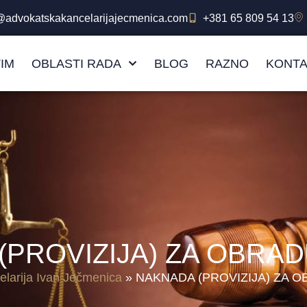
e@advokatskakancelarijajecmenica.com
+381 65 809 54 13
TIM
OBLASTI RADA
BLOG
RAZNO
KONTA
(PROVIZIJA) ZA OBRAD
larija Ivan Ječmenica
»
NAKNADA (PROVIZIJA) ZA 