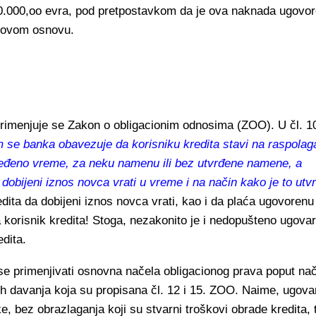
d 10.000,oo evra, pod pretpostavkom da je ova naknada ugovo
o ovom osnovu.
, primenjuje se Zakon o obligacionim odnosima (ZOO). U čl. 1
 se banka obavezuje da korisniku kredita stavi na raspolag
ređeno vreme, za neku namenu ili bez utvrđene namene, a
dobijeni iznos novca vrati u vreme i na način kako je to utv
edita da dobijeni iznos novca vrati, kao i da plaća ugovorenu
korisnik kredita! Stoga, nezakonito je i nedopušteno ugova
dita.
se primenjivati osnovna načela obligacionog prava poput na
ih davanja koja su propisana čl. 12 i 15. ZOO. Naime, ugova
, bez obrazlaganja koji su stvarni troškovi obrade kredita, 