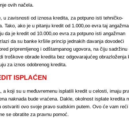
nje ovih načela.
 u zavisnosti od iznosa kredita, za potpuno isti tehničko-
a. Tako, ako je u pitanju kredit od 1.000,oo evra taj angažm
u da je kredit od 10.000,oo evra za potpuno isti angažman
zlazi da su banke kršile princip jednakih davanja dovodeći
pred pripremljenog i odštampanog ugovora, na čiju sadržinu
di troškove obrade kredita bez odgovarajućeg obrazloženja k
uju za iznos odobrenog kredita.
EDIT ISPLAĆEN
, a koji su u međuvremenu isplatili kredit u celosti, imaju pr
ena naknada bude vraćena. Dakle, okolnost isplate kredita n
 ostvariti ovo svoje pravo sudskim putem. Ovo će vam reći
ome se obratite za pravnu pomoć.