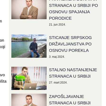
STRANACA U SRBIJI PO
OSNOVU SPAJANJA
PORODICE
an
21. jun 2024.
STICANJE SRPSKOG
 on
DRŽAVLJANSTVA PO
oji
OSNOVU POREKLA
3. maj 2024.
STALNO NASTANJENJE
avo
STRANACA U SRBIJI
išta
27. mart 2024.
ZAPOŠLJAVANJE
STRANACA U SRBIJI