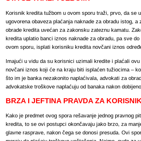
Korisnik kredita tužbom u ovom sporu traži, prvo, da se u
ugovorena obaveza plaćanja naknade za obradu istog, a za
obrade kredita uvećan za zakonsku zateznu kamatu. Zak
kredita uplatio banci iznos naknade za obradu, pa sve 
ovom sporu, isplati korisniku kredita novčani iznos odre
Imajući u vidu da su korisnici uzimali kredite i plaćali
novčani iznos koji će na kraju biti isplaćen tužiocima – 
što im je banka nezakonito naplaćivala, advokati za obra
advokatske troškove naplaćuju od banaka nakon dobijeno
BRZA I JEFTINA PRAVDA ZA KORISNI
Kako je predmet ovog spora rešavanje jednog pravnog pita
kredita, to se ovi postupci okončavaju jako brzo, za man
glavne rasprave, nakon čega se donosi presuda. Ovi sporovi