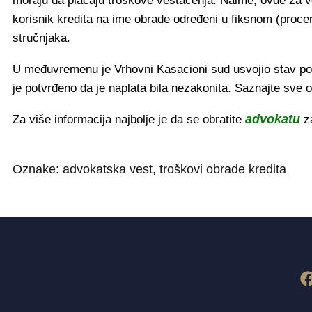
moraju da plaćaju troškove veštačenja. Naime, ovde za ve
korisnik kredita na ime obrade određeni u fiksnom (procen
stručnjaka.
U međuvremenu je Vrhovni Kasacioni sud usvojio stav pov
je potvrđeno da je naplata bila nezakonita. Saznajte sve 
advokatu
Za više informacija najbolje je da se obratite
z
Oznake:
advokatska vest
,
troškovi obrade kredita