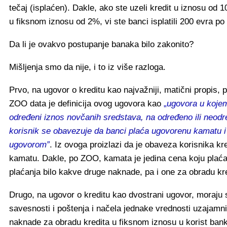
tečaj (isplaćen). Dakle, ako ste uzeli kredit u iznosu o
u fiksnom iznosu od 2%, vi ste banci isplatili 200 evra p
Da li je ovakvo postupanje banaka bilo zakonito?
Mišljenja smo da nije, i to iz više razloga.
Prvo, na ugovor o kreditu kao najvažniji, matični propis
ZOO data je definicija ovog ugovora kao
„
ugovora u kojem
određeni iznos novčanih sredstava, na određeno ili neod
korisnik se obavezuje da banci plaća ugovorenu kamatu i 
ugovorom”
. Iz ovoga proizlazi da je obaveza korisnika kr
kamatu. Dakle, po ZOO, kamata je jedina cena koju plaća 
plaćanja bilo kakve druge naknade, pa i one za obradu kre
Drugo, na ugovor o kreditu kao dvostrani ugovor, moraju 
savesnosti i poštenja i načela jednake vrednosti uzajamn
naknade za obradu kredita u fiksnom iznosu u korist banke