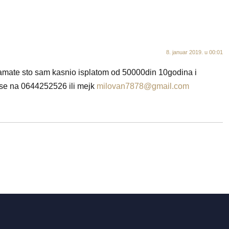
8. januar 2019. u 00:01
 kamate sto sam kasnio isplatom od 50000din 10godina i
 se na 0644252526 ili mejk
milovan7878@gmail.com