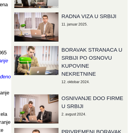
rena
RADNA VIZA U SRBIJI
11. januar 2025.
BORAVAK STRANACA U
065
SRBIJI PO OSNOVU
anje
KUPOVINE
NEKRETNINE
rđeno
12. oktobar 2024.
ranje
OSNIVANJE DOO FIRME
U SRBIJI
čela
2. avgust 2024.
ranje
te
PRIVREMENI BORAVAK