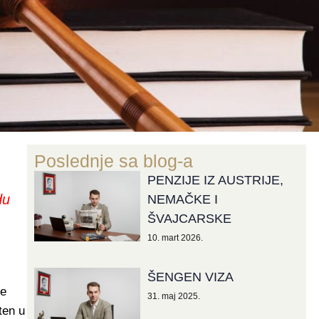
Poslednje sa blog-a
PENZIJE IZ AUSTRIJE,
du
NEMAČKE I
ŠVAJCARSKE
10. mart 2026.
ŠENGEN VIZA
je
31. maj 2025.
ten u