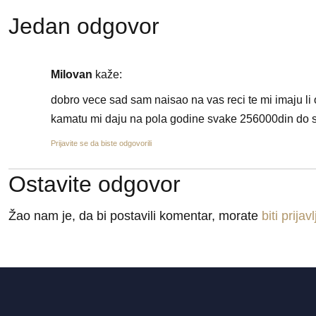
Jedan odgovor
Milovan
kaže:
dobro vece sad sam naisao na vas reci te mi imaju li
kamatu mi daju na pola godine svake 256000din do 
Prijavite se da biste odgovorili
Ostavite odgovor
Žao nam je, da bi postavili komentar, morate
biti prijav