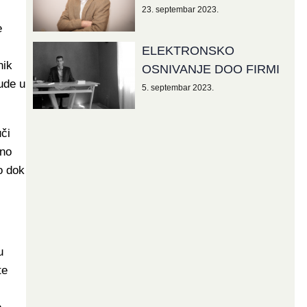
23. septembar 2023.
e
ELEKTRONSKO
nik
OSNIVANJE DOO FIRMI
ude u
5. septembar 2023.
či
ono
o dok
u
te