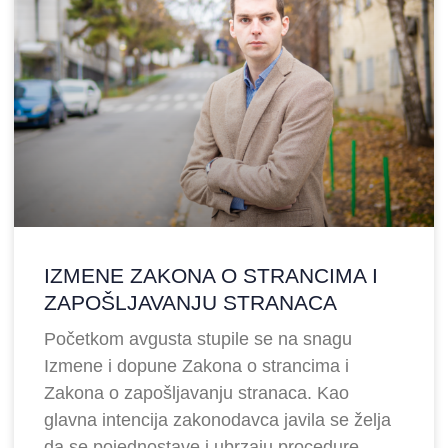
IZMENE ZAKONA O STRANCIMA I
ZAPOŠLJAVANJU STRANACA
Početkom avgusta stupile se na snagu
Izmene i dopune Zakona o strancima i
Zakona o zapošljavanju stranaca. Kao
glavna intencija zakonodavca javila se želja
da se pojednostave i ubrzaju procedure