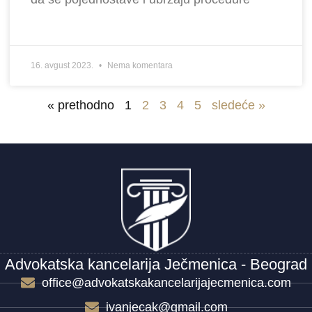
16. avgust 2023.
Nema komentara
« prethodno
1
2
3
4
5
sledeće »
Advokatska kancelarija Ječmenica - Beograd
office@advokatskakancelarijajecmenica.com
ivanjecak@gmail.com