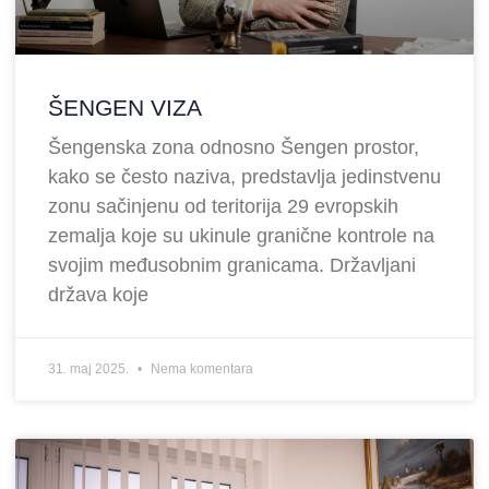
ŠENGEN VIZA
Šengenska zona odnosno Šengen prostor,
kako se često naziva, predstavlja jedinstvenu
zonu sačinjenu od teritorija 29 evropskih
zemalja koje su ukinule granične kontrole na
svojim međusobnim granicama. Državljani
država koje
31. maj 2025.
Nema komentara