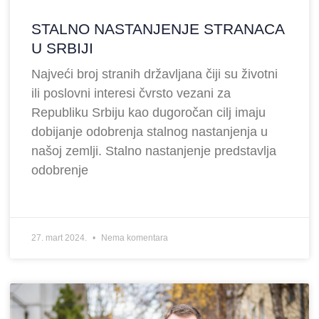
STALNO NASTANJENJE STRANACA
U SRBIJI
Najveći broj stranih državljana čiji su životni
ili poslovni interesi čvrsto vezani za
Republiku Srbiju kao dugoročan cilj imaju
dobijanje odobrenja stalnog nastanjenja u
našoj zemlji. Stalno nastanjenje predstavlja
odobrenje
27. mart 2024.
Nema komentara