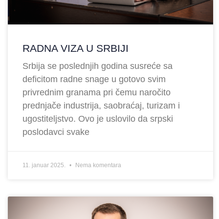
RADNA VIZA U SRBIJI
Srbija se poslednjih godina susreće sa
deficitom radne snage u gotovo svim
privrednim granama pri čemu naročito
prednjače industrija, saobraćaj, turizam i
ugostiteljstvo. Ovo je uslovilo da srpski
poslodavci svake
11. januar 2025.
Nema komentara