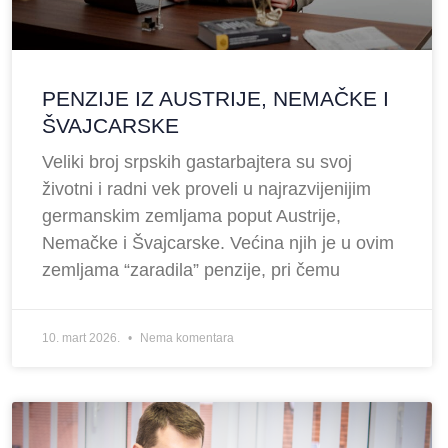
PENZIJE IZ AUSTRIJE, NEMAČKE I
ŠVAJCARSKE
Veliki broj srpskih gastarbajtera su svoj
životni i radni vek proveli u najrazvijenijim
germanskim zemljama poput Austrije,
Nemačke i Švajcarske. Većina njih je u ovim
zemljama “zaradila” penzije, pri čemu
10. mart 2026.
Nema komentara