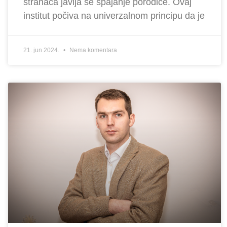
stranaca javlja se spajanje porodice. Ovaj
institut počiva na univerzalnom principu da je
21. jun 2024.
Nema komentara