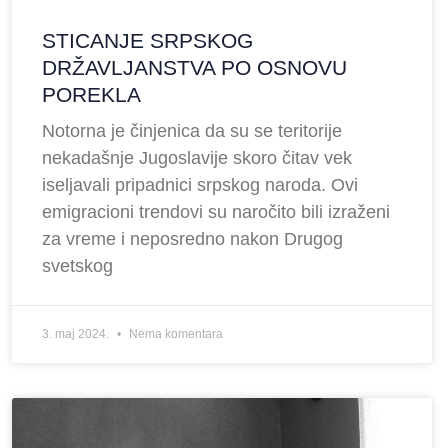
STICANJE SRPSKOG
DRŽAVLJANSTVA PO OSNOVU
POREKLA
Notorna je činjenica da su se teritorije
nekadašnje Jugoslavije skoro čitav vek
iseljavali pripadnici srpskog naroda. Ovi
emigracioni trendovi su naročito bili izraženi
za vreme i neposredno nakon Drugog
svetskog
3. maj 2024.
Nema komentara