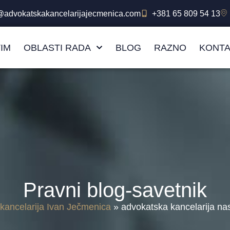
e@advokatskakancelarijajecmenica.com
+381 65 809 54 13
TIM
OBLASTI RADA
BLOG
RAZNO
KONTA
Pravni blog-savetnik
kancelarija Ivan Ječmenica
»
advokatska kancelarija na