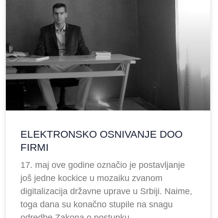
ELEKTRONSKO OSNIVANJE DOO
FIRMI
17. maj ove godine označio je postavljanje
još jedne kockice u mozaiku zvanom
digitalizacija državne uprave u Srbiji. Naime,
toga dana su konačno stupile na snagu
odredbe Zakona o postupku