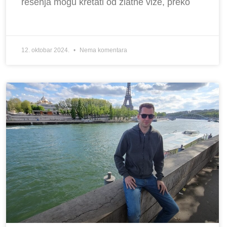
rešenja mogu kretati od zlatne vize, preko
12. oktobar 2024.
Nema komentara