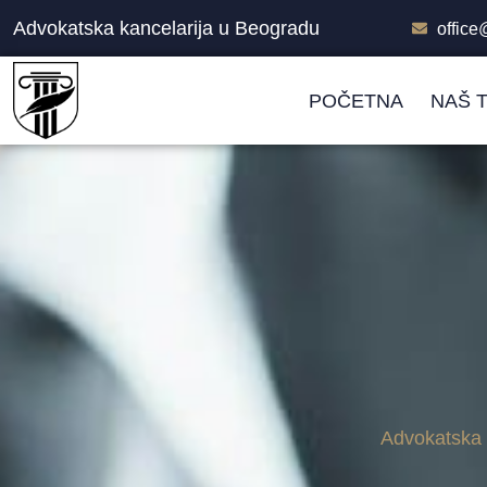
Advokatska kancelarija u Beogradu
offic
POČETNA
NAŠ 
Advokatska 