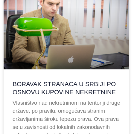
BORAVAK STRANACA U SRBIJI PO
OSNOVU KUPOVINE NEKRETNINE
Vlasništvo nad nekretninom na teritoriji druge
države, po pravilu, omogućava stranim
državljanima široku lepezu prava. Ova prava
se u zavisnosti od lokalnih zakonodavnih