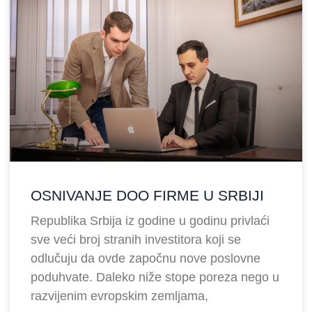
OSNIVANJE DOO FIRME U SRBIJI
Republika Srbija iz godine u godinu privlaći
sve veći broj stranih investitora koji se
odlučuju da ovde započnu nove poslovne
poduhvate. Daleko niže stope poreza nego u
razvijenim evropskim zemljama,