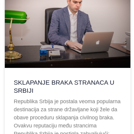
SKLAPANJE BRAKA STRANACA U
SRBIJI
Republika Srbija je postala veoma popularna
destinacija za strane državljane koji žele da
obave proceduru sklapanja civilnog braka.
Ovakvu reputaciju među strancima
Republika Srbija je postigla zahvaljujući: