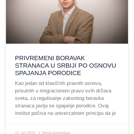
PRIVREMENI BORAVAK
STRANACA U SRBIJI PO OSNOVU
SPAJANJA PORODICE
Kao jedan od klasičnih pravnih osnova,
prisutnih u imigracionom pravu svih država
sveta, za regulisanje zakonitog boravka
stranaca javlja se spajanje porodice. Ovaj
institut počiva na univerzalnom principu da je
21. jun 2024.
Nema komentara