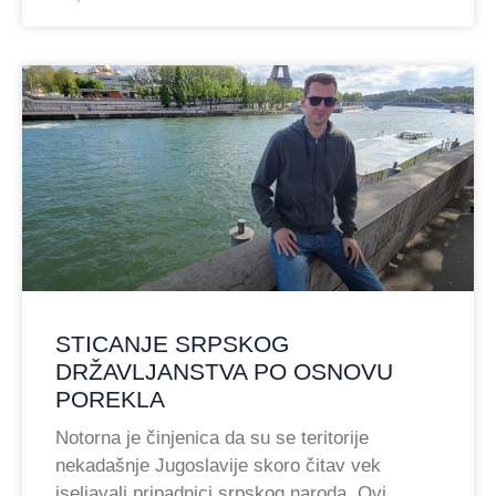
STICANJE SRPSKOG
DRŽAVLJANSTVA PO OSNOVU
POREKLA
Notorna je činjenica da su se teritorije
nekadašnje Jugoslavije skoro čitav vek
iseljavali pripadnici srpskog naroda. Ovi