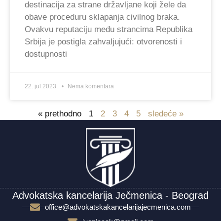
destinacija za strane državljane koji žele da
obave proceduru sklapanja civilnog braka.
Ovakvu reputaciju među strancima Republika
Srbija je postigla zahvaljujući: otvorenosti i
dostupnosti
22. jul 2023.
Nema komentara
« prethodno
1
2
3
4
5
sledeće »
Advokatska kancelarija Ječmenica - Beograd
office@advokatskakancelarijajecmenica.com