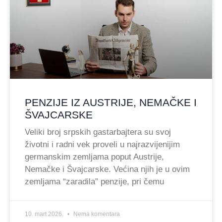
PENZIJE IZ AUSTRIJE, NEMAČKE I
ŠVAJCARSKE
Veliki broj srpskih gastarbajtera su svoj
životni i radni vek proveli u najrazvijenijim
germanskim zemljama poput Austrije,
Nemačke i Švajcarske. Većina njih je u ovim
zemljama “zaradila” penzije, pri čemu
10. mart 2026.
Nema komentara