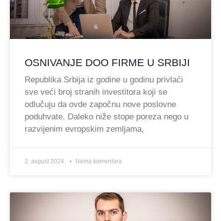
OSNIVANJE DOO FIRME U SRBIJI
Republika Srbija iz godine u godinu privlaći
sve veći broj stranih investitora koji se
odlučuju da ovde započnu nove poslovne
poduhvate. Daleko niže stope poreza nego u
razvijenim evropskim zemljama,
2. avgust 2024.
Nema komentara