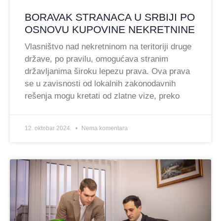
BORAVAK STRANACA U SRBIJI PO
OSNOVU KUPOVINE NEKRETNINE
Vlasništvo nad nekretninom na teritoriji druge
države, po pravilu, omogućava stranim
državljanima široku lepezu prava. Ova prava
se u zavisnosti od lokalnih zakonodavnih
rešenja mogu kretati od zlatne vize, preko
12. oktobar 2024.
Nema komentara