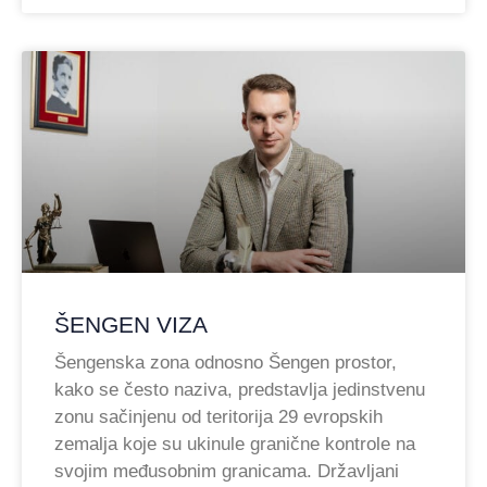
ŠENGEN VIZA
Šengenska zona odnosno Šengen prostor,
kako se često naziva, predstavlja jedinstvenu
zonu sačinjenu od teritorija 29 evropskih
zemalja koje su ukinule granične kontrole na
svojim međusobnim granicama. Državljani