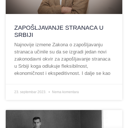
ZAPOŠLJAVANJE STRANACA U
SRBIJI
Najnovije izmene Zakona o zapošljavanju
stranaca učinile su da se izgradi jedan novi
zakonodavni okvir za zapošljavanje stranaca
u Srbiji koga odlukuje fleksibilnost,
ekonomičnost i ekspeditivnost. I dalje se kao
23. septembar 2023.
Nema komentara