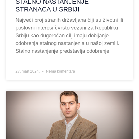
STALNO NASTANJENJE
STRANACA U SRBIJI
Najveći broj stranih državljana čiji su životni ili
poslovni interesi čvrsto vezani za Republiku
Srbiju kao dugoročan cilj imaju dobijanje
odobrenja stalnog nastanjenja u našoj zemlji.
Stalno nastanjenje predstavlja odobrenje
27. mart 2024.
Nema komentara