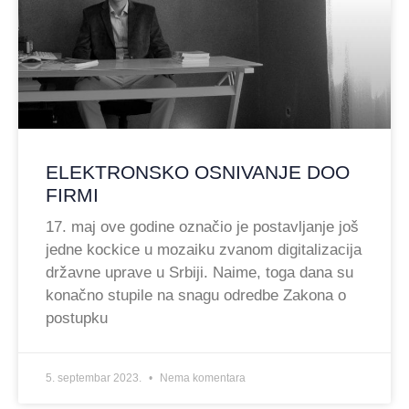
ELEKTRONSKO OSNIVANJE DOO
FIRMI
17. maj ove godine označio je postavljanje još
jedne kockice u mozaiku zvanom digitalizacija
državne uprave u Srbiji. Naime, toga dana su
konačno stupile na snagu odredbe Zakona o
postupku
5. septembar 2023.
Nema komentara