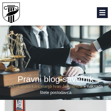
Pravni blog-savetnik
Advokatska kancelarija Ivan Ječmenica
»
naknada
štete poslodavca