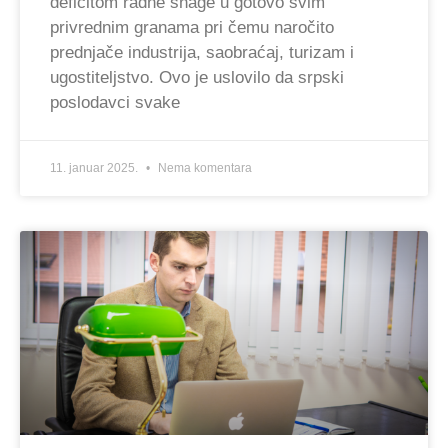
deficitom radne snage u gotovo svim
privrednim granama pri čemu naročito
prednjače industrija, saobraćaj, turizam i
ugostiteljstvo. Ovo je uslovilo da srpski
poslodavci svake
11. januar 2025.
Nema komentara