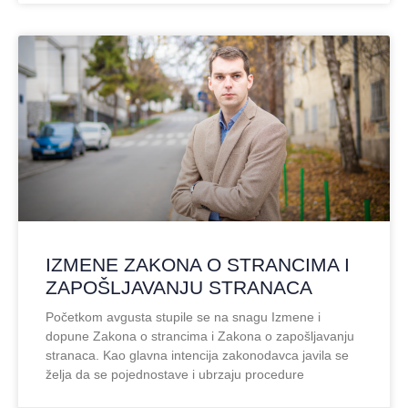
IZMENE ZAKONA O STRANCIMA I
ZAPOŠLJAVANJU STRANACA
Početkom avgusta stupile se na snagu Izmene i
dopune Zakona o strancima i Zakona o zapošljavanju
stranaca. Kao glavna intencija zakonodavca javila se
želja da se pojednostave i ubrzaju procedure