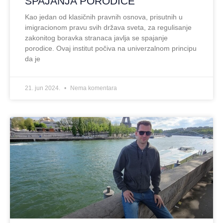
SPAJANJA PORODICE
Kao jedan od klasičnih pravnih osnova, prisutnih u
imigracionom pravu svih država sveta, za regulisanje
zakonitog boravka stranaca javlja se spajanje
porodice. Ovaj institut počiva na univerzalnom principu
da je
21. jun 2024.
Nema komentara