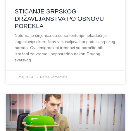
STICANJE SRPSKOG
DRŽAVLJANSTVA PO OSNOVU
POREKLA
Notorna je činjenica da su se teritorije nekadašnje
Jugoslavije skoro čitav vek iseljavali pripadnici srpskog
naroda. Ovi emigracioni trendovi su naročito bili
izraženi za vreme i neposredno nakon Drugog
svetskog
3. maj 2024.
Nema komentara