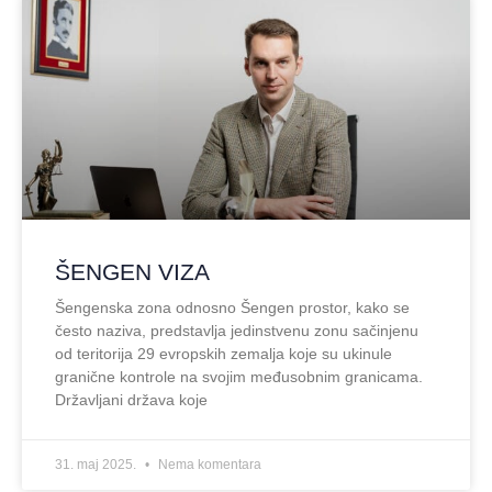
ŠENGEN VIZA
Šengenska zona odnosno Šengen prostor, kako se
često naziva, predstavlja jedinstvenu zonu sačinjenu
od teritorija 29 evropskih zemalja koje su ukinule
granične kontrole na svojim međusobnim granicama.
Državljani država koje
31. maj 2025.
Nema komentara