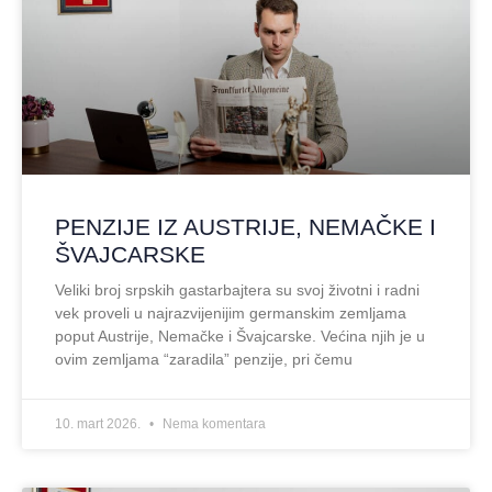
PENZIJE IZ AUSTRIJE, NEMAČKE I
ŠVAJCARSKE
Veliki broj srpskih gastarbajtera su svoj životni i radni
vek proveli u najrazvijenijim germanskim zemljama
poput Austrije, Nemačke i Švajcarske. Većina njih je u
ovim zemljama “zaradila” penzije, pri čemu
10. mart 2026.
Nema komentara