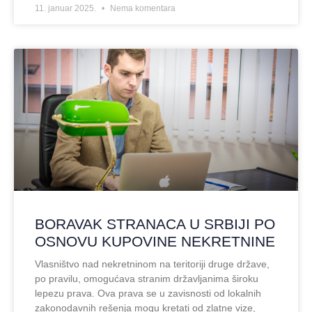
11. januar 2025.
Nema komentara
BORAVAK STRANACA U SRBIJI PO
OSNOVU KUPOVINE NEKRETNINE
Vlasništvo nad nekretninom na teritoriji druge države,
po pravilu, omogućava stranim državljanima široku
lepezu prava. Ova prava se u zavisnosti od lokalnih
zakonodavnih rešenja mogu kretati od zlatne vize,