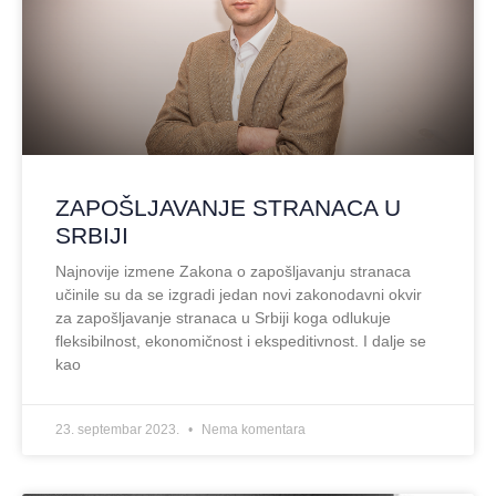
ZAPOŠLJAVANJE STRANACA U
SRBIJI
Najnovije izmene Zakona o zapošljavanju stranaca
učinile su da se izgradi jedan novi zakonodavni okvir
za zapošljavanje stranaca u Srbiji koga odlukuje
fleksibilnost, ekonomičnost i ekspeditivnost. I dalje se
kao
23. septembar 2023.
Nema komentara