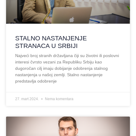
STALNO NASTANJENJE
STRANACA U SRBIJI
Najveći broj stranih državljana čiji su životni ili poslovni
interesi čvrsto vezani za Republiku Srbiju kao
dugoročan cilj imaju dobijanje odobrenja stalnog
nastanjenja u našoj zemlji. Stalno nastanjenje
predstavlja odobrenje
27. mart 2024.
Nema komentara