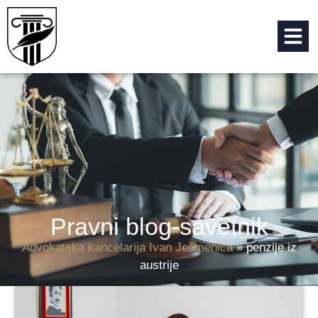
Pravni blog-savetnik
Advokatska kancelarija Ivan Ječmenica
»
penzije iz
austrije