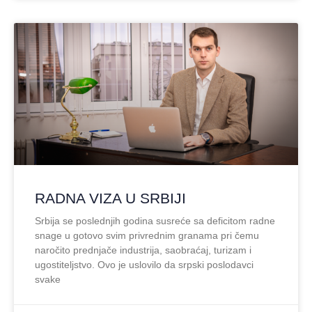
RADNA VIZA U SRBIJI
Srbija se poslednjih godina susreće sa deficitom radne
snage u gotovo svim privrednim granama pri čemu
naročito prednjače industrija, saobraćaj, turizam i
ugostiteljstvo. Ovo je uslovilo da srpski poslodavci
svake