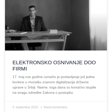
ELEKTRONSKO OSNIVANJE DOO
FIRMI
17. maj ove godine označio je postavljanje još jedne
kockice u mozaiku zvanom digitalizacija državne
uprave u Srbiji. Naime, toga dana su konačno stupile
na snagu odredbe Zakona o postupku
5. septembar 2023.
Nema komentara