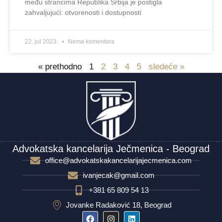
među strancima Republika Srbija je postigla
zahvaljujući: otvorenosti i dostupnosti
22. jul 2023.
Nema komentara
« prethodno
1
2
3
4
5
sledeće »
Advokatska kancelarija Ječmenica - Beograd
office@advokatskakancelarijajecmenica.com
ivanjecak@gmail.com
+381 65 809 54 13
Jovanke Radaković 18, Beograd