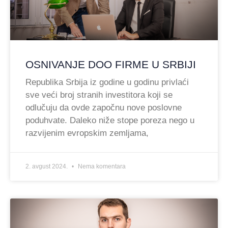
OSNIVANJE DOO FIRME U SRBIJI
Republika Srbija iz godine u godinu privlaći
sve veći broj stranih investitora koji se
odlučuju da ovde započnu nove poslovne
poduhvate. Daleko niže stope poreza nego u
razvijenim evropskim zemljama,
2. avgust 2024.
Nema komentara