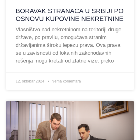
BORAVAK STRANACA U SRBIJI PO
OSNOVU KUPOVINE NEKRETNINE
Vlasništvo nad nekretninom na teritoriji druge
države, po pravilu, omogućava stranim
državljanima široku lepezu prava. Ova prava
se u zavisnosti od lokalnih zakonodavnih
rešenja mogu kretati od zlatne vize, preko
12. oktobar 2024.
Nema komentara