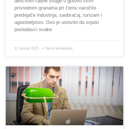
deficitom radne snage u gotovo svim
privrednim granama pri čemu naročito
prednjače industrija, saobraćaj, turizam i
ugostiteljstvo. Ovo je uslovilo da srpski
poslodavci svake
11. januar 2025.
Nema komentara