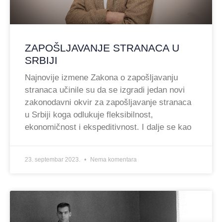
ZAPOŠLJAVANJE STRANACA U
SRBIJI
Najnovije izmene Zakona o zapošljavanju
stranaca učinile su da se izgradi jedan novi
zakonodavni okvir za zapošljavanje stranaca
u Srbiji koga odlukuje fleksibilnost,
ekonomičnost i ekspeditivnost. I dalje se kao
23. septembar 2023.
Nema komentara