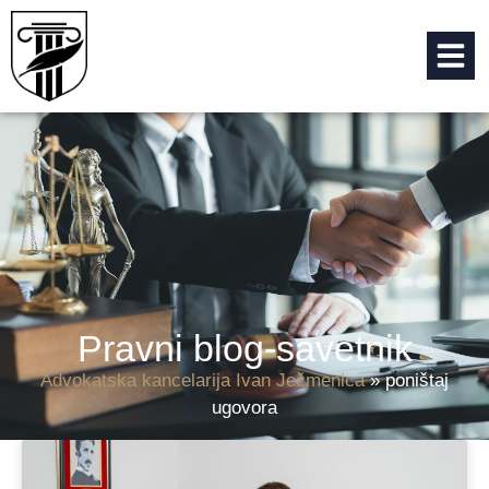
Pravni blog-savetnik
Advokatska kancelarija Ivan Ječmenica
»
poništaj
ugovora