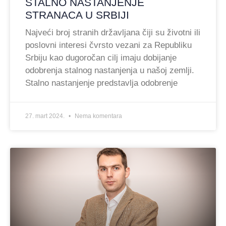
STALNO NASTANJENJE
STRANACA U SRBIJI
Najveći broj stranih državljana čiji su životni ili
poslovni interesi čvrsto vezani za Republiku
Srbiju kao dugoročan cilj imaju dobijanje
odobrenja stalnog nastanjenja u našoj zemlji.
Stalno nastanjenje predstavlja odobrenje
27. mart 2024.
Nema komentara