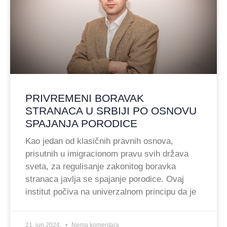
PRIVREMENI BORAVAK
STRANACA U SRBIJI PO OSNOVU
SPAJANJA PORODICE
Kao jedan od klasičnih pravnih osnova,
prisutnih u imigracionom pravu svih država
sveta, za regulisanje zakonitog boravka
stranaca javlja se spajanje porodice. Ovaj
institut počiva na univerzalnom principu da je
21. jun 2024.
Nema komentara