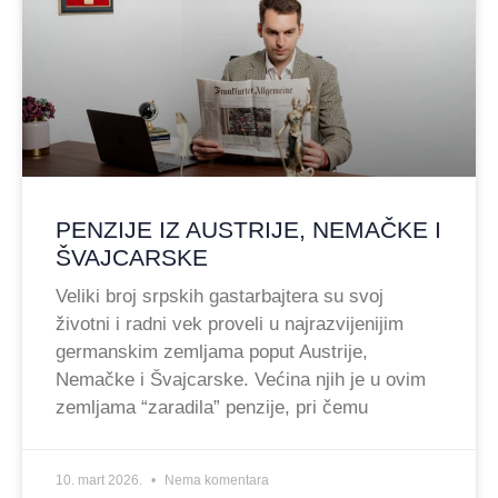
PENZIJE IZ AUSTRIJE, NEMAČKE I
ŠVAJCARSKE
Veliki broj srpskih gastarbajtera su svoj
životni i radni vek proveli u najrazvijenijim
germanskim zemljama poput Austrije,
Nemačke i Švajcarske. Većina njih je u ovim
zemljama “zaradila” penzije, pri čemu
10. mart 2026.
Nema komentara