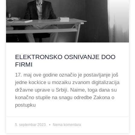
ELEKTRONSKO OSNIVANJE DOO
FIRMI
17. maj ove godine označio je postavljanje još
jedne kockice u mozaiku zvanom digitalizacija
državne uprave u Srbiji. Naime, toga dana su
konačno stupile na snagu odredbe Zakona o
postupku
5. septembar 2023.
Nema komentara