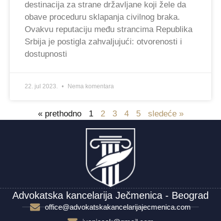
destinacija za strane državljane koji žele da
obave proceduru sklapanja civilnog braka.
Ovakvu reputaciju među strancima Republika
Srbija je postigla zahvaljujući: otvorenosti i
dostupnosti
22. jul 2023.
Nema komentara
« prethodno
1
2
3
4
5
sledeće »
Advokatska kancelarija Ječmenica - Beograd
office@advokatskakancelarijajecmenica.com