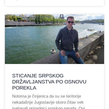
STICANJE SRPSKOG
DRŽAVLJANSTVA PO OSNOVU
POREKLA
Notorna je činjenica da su se teritorije
nekadašnje Jugoslavije skoro čitav vek
iseljavali pripadnici srpskog naroda. Ovi