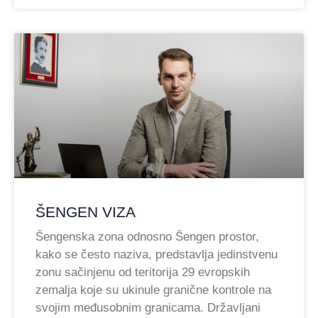
ŠENGEN VIZA
Šengenska zona odnosno Šengen prostor,
kako se često naziva, predstavlja jedinstvenu
zonu sačinjenu od teritorija 29 evropskih
zemalja koje su ukinule granične kontrole na
svojim međusobnim granicama. Državljani