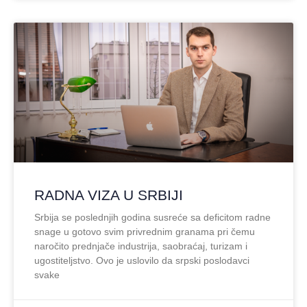
RADNA VIZA U SRBIJI
Srbija se poslednjih godina susreće sa deficitom radne
snage u gotovo svim privrednim granama pri čemu
naročito prednjače industrija, saobraćaj, turizam i
ugostiteljstvo. Ovo je uslovilo da srpski poslodavci
svake