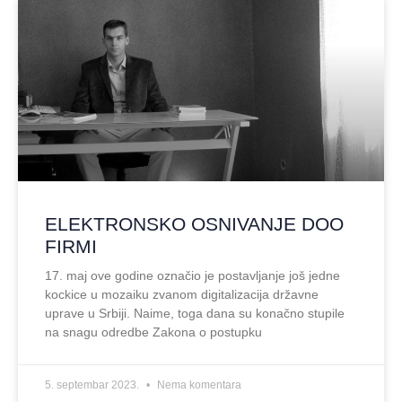
ELEKTRONSKO OSNIVANJE DOO
FIRMI
17. maj ove godine označio je postavljanje još jedne
kockice u mozaiku zvanom digitalizacija državne
uprave u Srbiji. Naime, toga dana su konačno stupile
na snagu odredbe Zakona o postupku
5. septembar 2023.
Nema komentara