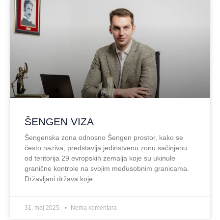
ŠENGEN VIZA
Šengenska zona odnosno Šengen prostor, kako se
često naziva, predstavlja jedinstvenu zonu sačinjenu
od teritorija 29 evropskih zemalja koje su ukinule
granične kontrole na svojim međusobnim granicama.
Državljani država koje
31. maj 2025.
Nema komentara