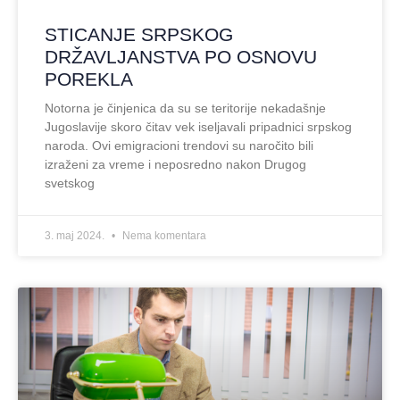
STICANJE SRPSKOG
DRŽAVLJANSTVA PO OSNOVU
POREKLA
Notorna je činjenica da su se teritorije nekadašnje
Jugoslavije skoro čitav vek iseljavali pripadnici srpskog
naroda. Ovi emigracioni trendovi su naročito bili
izraženi za vreme i neposredno nakon Drugog
svetskog
3. maj 2024.
Nema komentara