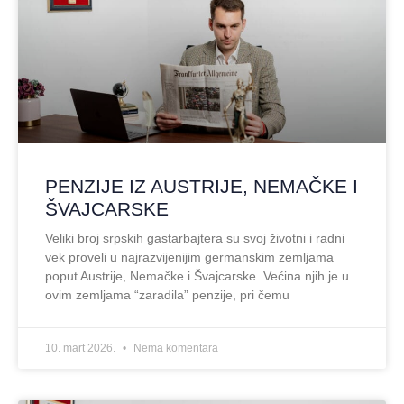
PENZIJE IZ AUSTRIJE, NEMAČKE I
ŠVAJCARSKE
Veliki broj srpskih gastarbajtera su svoj životni i radni
vek proveli u najrazvijenijim germanskim zemljama
poput Austrije, Nemačke i Švajcarske. Većina njih je u
ovim zemljama “zaradila” penzije, pri čemu
10. mart 2026.
Nema komentara