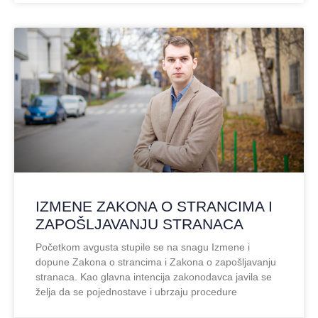
IZMENE ZAKONA O STRANCIMA I
ZAPOŠLJAVANJU STRANACA
Početkom avgusta stupile se na snagu Izmene i
dopune Zakona o strancima i Zakona o zapošljavanju
stranaca. Kao glavna intencija zakonodavca javila se
želja da se pojednostave i ubrzaju procedure