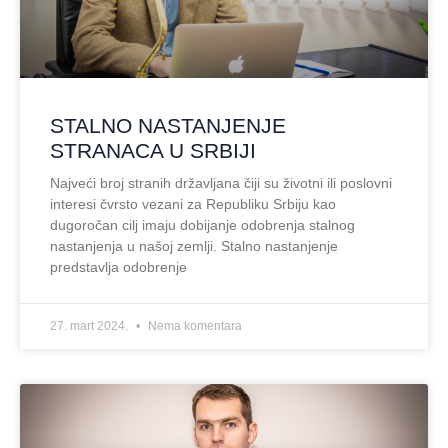
STALNO NASTANJENJE
STRANACA U SRBIJI
Najveći broj stranih državljana čiji su životni ili poslovni
interesi čvrsto vezani za Republiku Srbiju kao
dugoročan cilj imaju dobijanje odobrenja stalnog
nastanjenja u našoj zemlji. Stalno nastanjenje
predstavlja odobrenje
27. mart 2024.
Nema komentara