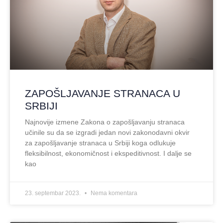
ZAPOŠLJAVANJE STRANACA U
SRBIJI
Najnovije izmene Zakona o zapošljavanju stranaca
učinile su da se izgradi jedan novi zakonodavni okvir
za zapošljavanje stranaca u Srbiji koga odlukuje
fleksibilnost, ekonomičnost i ekspeditivnost. I dalje se
kao
23. septembar 2023.
Nema komentara