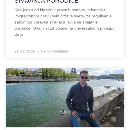
SPAJANJA PORODICE
Kao jedan od klasičnih pravnih osnova, prisutnih u
imigracionom pravu svih država sveta, za regulisanje
zakonitog boravka stranaca javlja se spajanje
porodice. Ovaj institut počiva na univerzalnom principu
da je
21. jun 2024.
Nema komentara