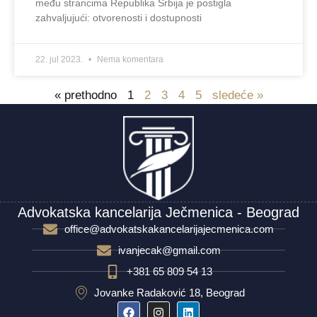
među strancima Republika Srbija je postigla
zahvaljujući: otvorenosti i dostupnosti
22. jul 2023.
Nema komentara
« prethodno
1
2
3
4
5
sledeće »
Advokatska kancelarija Ječmenica - Beograd
office@advokatskakancelarijajecmenica.com
ivanjecak@gmail.com
+381 65 809 54 13
Jovanke Radaković 18, Beograd