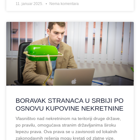
11. januar 2025.
Nema komentara
BORAVAK STRANACA U SRBIJI PO
OSNOVU KUPOVINE NEKRETNINE
Vlasništvo nad nekretninom na teritoriji druge države,
po pravilu, omogućava stranim državljanima široku
lepezu prava. Ova prava se u zavisnosti od lokalnih
zakonodavnih rešenja mogu kretati od zlatne vize,