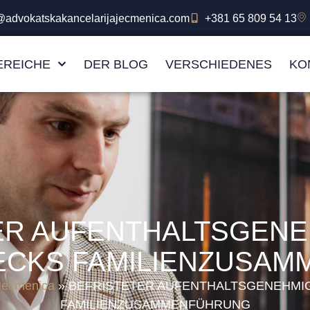
e@advokatskakancelarijajecmenica.com
+381 65 809 54 13
EREICHE
DER BLOG
VERSCHIEDENES
KO
ER AUFENTHALTSGENE
ECKS FAMILIENZUSA
 Ječmenica
»
BEFRISTETER AUFENTHALTSGENEHMIG
FAMILIENZUSAMMENFÜHRUNG