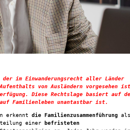
 der im Einwanderungsrecht aller Länder 
Aufenthalts von Ausländern vorgesehen ist
erfügung. Diese Rechtslage basiert auf de
auf Familienleben unantastbar ist.
n erkennt 
die Familienzusammenführung
 als
teilung einer 
befristeten 