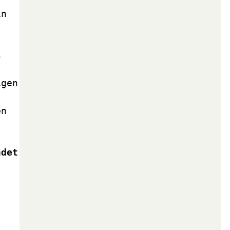
n 
 
gen 
n 
det 