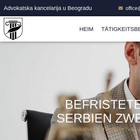
Advokatska kancelarija u Beogradu
offic
HEIM
TÄTIGKEITSB
BEFRISTET
SERBIEN ZW
Advokatska kancelarija Ivan