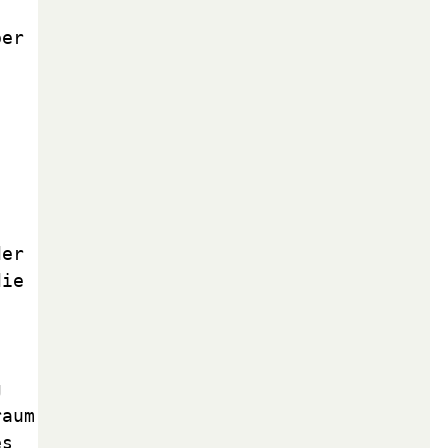
er 
er 
Nachweis ihres Bestehens einen größeren Aufwand. Unverheiratete Partner müssen die 
 
 um denselben Zeitraum 
s 