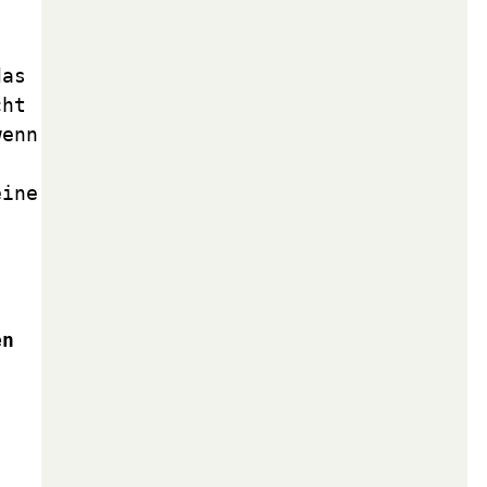
as 
ht 
enn 
ine 
n 