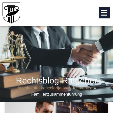
Rechtsblog-Ratgeber
Advokatska kancelarija Ivan Ječmenica
»
Familienzusammenfuhrung